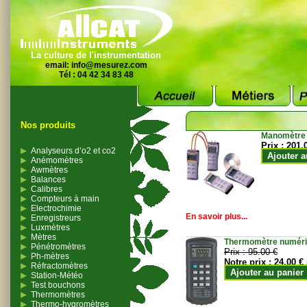
La culture de l'instrumentation
email:
info@mesurez.com
Tél : 04 42 34 83 48
Nos produits
Manomètre
Prix :
201.
Analyseurs d’o2 et co2
Ajouter a
Anémomètres
Awmètres
Balances
Calibres
Compteurs à main
Electrochimie
En savoir plus...
Enregistreurs
Luxmètres
Mètres
Thermomètre numériqu
Pénétromètres
Prix :
95.00 €
Ph-mètres
Notre prix :
24.00 €
Réfractomètres
Ajouter au panier
Station-Météo
Test bouchons
Thermomètres
Thermo-hygromètres