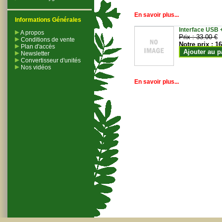
En savoir plus...
Informations Générales
Interface USB +
A propos
Prix :
33.00 €
Conditions de vente
Notre prix :
16
Plan d'accès
Ajouter au p
Newsletter
Convertisseur d'unités
Nos vidéos
En savoir plus...