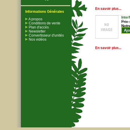
En savoir plus...
Informations Générales
Inter
A propos
Prix 
Conditions de vente
Notr
Plan d'accès
Ajo
Newsletter
Convertisseur d'unités
Nos vidéos
En savoir plus...