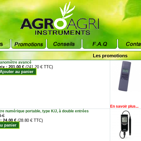
Les promotions
anomètre avancé
rix :
201.00 €
(241.20 € TTC)
Ajouter au panier
En savoir plus...
e numérique portable, type K/J, à double entrées
0 €
 :
24.00 €
(28.80 € TTC)
au panier