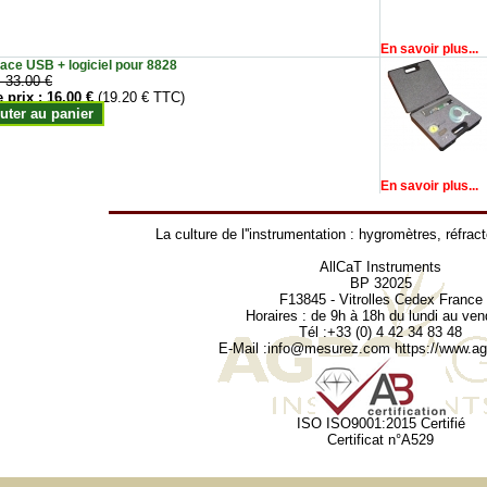
En savoir plus...
face USB + logiciel pour 8828
:
33.00 €
e prix :
16.00 €
(19.20 € TTC)
uter au panier
En savoir plus...
La culture de l''instrumentation :
hygromètres
,
réfrac
AllCaT Instruments
BP 32025
F13845 - Vitrolles Cedex France
Horaires : de 9h à 18h du lundi au ven
Tél :+33 (0) 4 42 34 83 48
E-Mail :
info@mesurez.com
https://www.agr
ISO ISO9001:2015 Certifié
Certificat n°A529