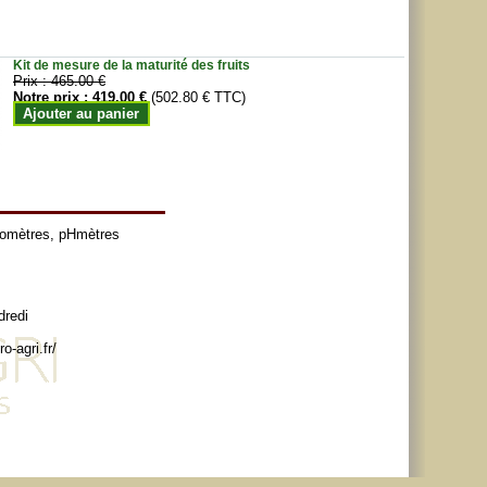
Kit de mesure de la maturité des fruits
Prix :
465.00 €
Notre prix :
419.00 €
(502.80 € TTC)
Ajouter au panier
tomètres
,
pHmètres
dredi
o-agri.fr/