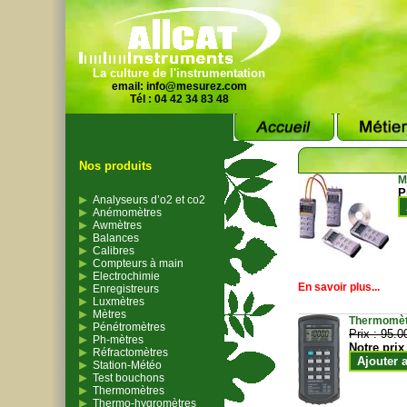
La culture de l'instrumentation
email:
info@mesurez.com
Tél : 04 42 34 83 48
Nos produits
M
P
Analyseurs d’o2 et co2
Anémomètres
Awmètres
Balances
Calibres
Compteurs à main
Electrochimie
En savoir plus...
Enregistreurs
Luxmètres
Mètres
Thermomètr
Pénétromètres
Prix :
95.0
Ph-mètres
Notre prix
Réfractomètres
Ajouter 
Station-Météo
Test bouchons
Thermomètres
Thermo-hygromètres