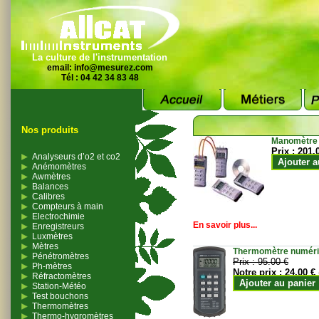
La culture de l'instrumentation
email:
info@mesurez.com
Tél : 04 42 34 83 48
Nos produits
Manomètre
Prix :
201.
Analyseurs d’o2 et co2
Ajouter a
Anémomètres
Awmètres
Balances
Calibres
Compteurs à main
Electrochimie
En savoir plus...
Enregistreurs
Luxmètres
Mètres
Thermomètre numériqu
Pénétromètres
Prix :
95.00 €
Ph-mètres
Notre prix :
24.00 €
Réfractomètres
Ajouter au panier
Station-Météo
Test bouchons
Thermomètres
Thermo-hygromètres