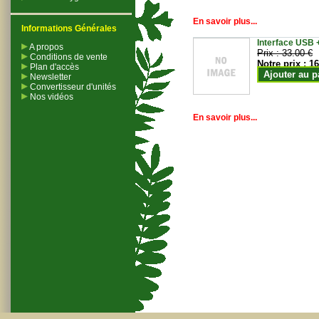
En savoir plus...
Informations Générales
Interface USB +
A propos
Prix :
33.00 €
Conditions de vente
Notre prix :
16
Plan d'accès
Ajouter au p
Newsletter
Convertisseur d'unités
Nos vidéos
En savoir plus...