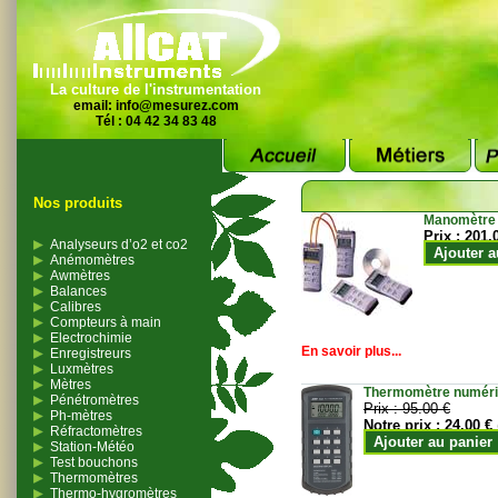
La culture de l'instrumentation
email:
info@mesurez.com
Tél : 04 42 34 83 48
Nos produits
Manomètre
Prix :
201.
Analyseurs d’o2 et co2
Ajouter a
Anémomètres
Awmètres
Balances
Calibres
Compteurs à main
Electrochimie
En savoir plus...
Enregistreurs
Luxmètres
Mètres
Thermomètre numériqu
Pénétromètres
Prix :
95.00 €
Ph-mètres
Notre prix :
24.00 €
Réfractomètres
Ajouter au panier
Station-Météo
Test bouchons
Thermomètres
Thermo-hygromètres