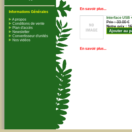
En savoir plus...
Informations Générales
Interface USB +
A propos
Prix :
33.00 €
Conditions de vente
Notre prix :
16
Plan d'accès
Ajouter au p
Newsletter
Convertisseur d'unités
Nos vidéos
En savoir plus...