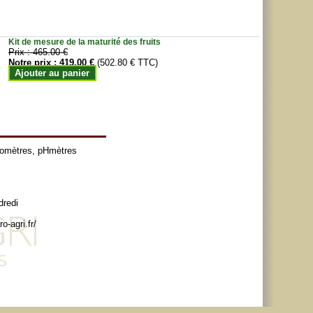
Kit de mesure de la maturité des fruits
Prix :
465.00 €
Notre prix :
419.00 €
(502.80 € TTC)
Ajouter au panier
tomètres
,
pHmètres
dredi
o-agri.fr/