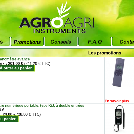
Les promotions
anomètre avancé
rix :
201.00 €
(241.20 € TTC)
Ajouter au panier
En savoir plus...
e numérique portable, type K/J, à double entrées
0 €
 :
24.00 €
(28.80 € TTC)
au panier