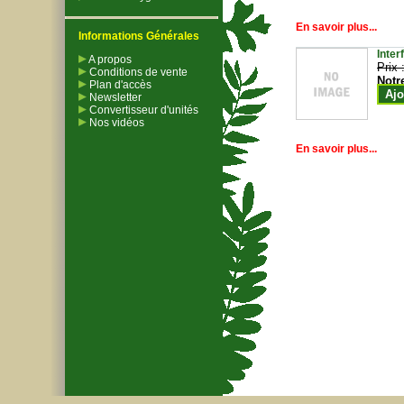
En savoir plus...
Informations Générales
Inter
A propos
Prix 
Conditions de vente
Notr
Plan d'accès
Ajo
Newsletter
Convertisseur d'unités
Nos vidéos
En savoir plus...