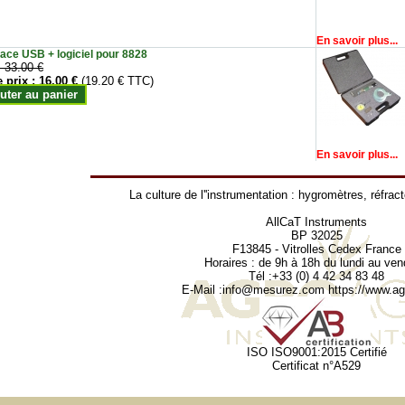
En savoir plus...
face USB + logiciel pour 8828
:
33.00 €
e prix :
16.00 €
(19.20 € TTC)
uter au panier
En savoir plus...
La culture de l''instrumentation :
hygromètres
,
réfrac
AllCaT Instruments
BP 32025
F13845 - Vitrolles Cedex France
Horaires : de 9h à 18h du lundi au ven
Tél :+33 (0) 4 42 34 83 48
E-Mail :
info@mesurez.com
https://www.agr
ISO ISO9001:2015 Certifié
Certificat n°A529