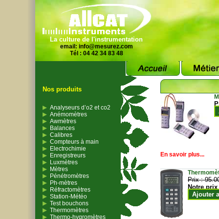
La culture de l'instrumentation
email:
info@mesurez.com
Tél : 04 42 34 83 48
Nos produits
M
P
Analyseurs d’o2 et co2
Anémomètres
Awmètres
Balances
Calibres
Compteurs à main
Electrochimie
En savoir plus...
Enregistreurs
Luxmètres
Mètres
Thermomètr
Pénétromètres
Prix :
95.0
Ph-mètres
Notre prix
Réfractomètres
Ajouter 
Station-Météo
Test bouchons
Thermomètres
Thermo-hygromètres