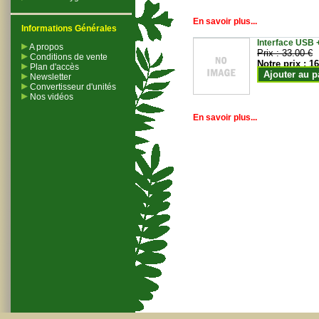
En savoir plus...
Informations Générales
Interface USB +
A propos
Prix :
33.00 €
Conditions de vente
Notre prix :
16
Plan d'accès
Ajouter au p
Newsletter
Convertisseur d'unités
Nos vidéos
En savoir plus...