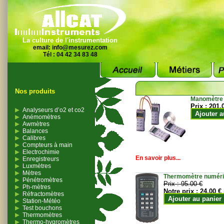
La culture de l'instrumentation
email:
info@mesurez.com
Tél : 04 42 34 83 48
Nos produits
Manomètre
Prix :
201.
Analyseurs d’o2 et co2
Ajouter a
Anémomètres
Awmètres
Balances
Calibres
Compteurs à main
Electrochimie
En savoir plus...
Enregistreurs
Luxmètres
Mètres
Thermomètre numériqu
Pénétromètres
Prix :
95.00 €
Ph-mètres
Notre prix :
24.00 €
Réfractomètres
Ajouter au panier
Station-Météo
Test bouchons
Thermomètres
Thermo-hygromètres