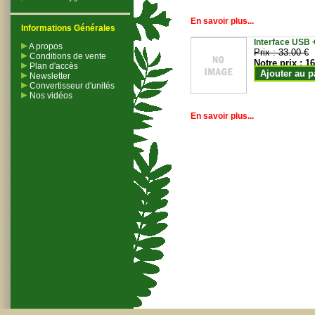
En savoir plus...
Informations Générales
Interface USB +
A propos
Prix :
33.00 €
Conditions de vente
Notre prix :
16
Plan d'accès
Ajouter au p
Newsletter
Convertisseur d'unités
Nos vidéos
En savoir plus...