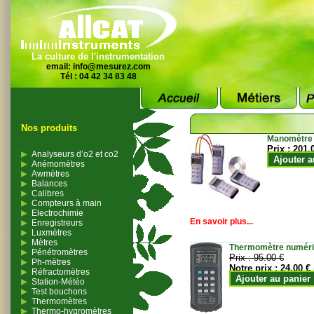
La culture de l'instrumentation
email:
info@mesurez.com
Tél : 04 42 34 83 48
Nos produits
Manomètre
Prix :
201.
Analyseurs d’o2 et co2
Ajouter a
Anémomètres
Awmètres
Balances
Calibres
Compteurs à main
Electrochimie
En savoir plus...
Enregistreurs
Luxmètres
Mètres
Thermomètre numériqu
Pénétromètres
Prix :
95.00 €
Ph-mètres
Notre prix :
24.00 €
Réfractomètres
Ajouter au panier
Station-Météo
Test bouchons
Thermomètres
Thermo-hygromètres