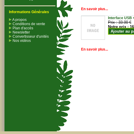
En savoir plus...
Informations Générales
Interface USB +
A propos
Prix :
33.00 €
Conditions de vente
Notre prix :
16
Plan d'accès
Ajouter au p
Newsletter
Convertisseur d'unités
Nos vidéos
En savoir plus...