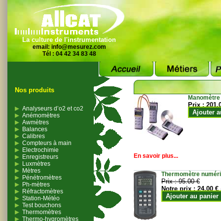
La culture de l'instrumentation
email:
info@mesurez.com
Tél : 04 42 34 83 48
Nos produits
Manomètre
Prix :
201.
Analyseurs d’o2 et co2
Ajouter a
Anémomètres
Awmètres
Balances
Calibres
Compteurs à main
Electrochimie
En savoir plus...
Enregistreurs
Luxmètres
Mètres
Thermomètre numériqu
Pénétromètres
Prix :
95.00 €
Ph-mètres
Notre prix :
24.00 €
Réfractomètres
Ajouter au panier
Station-Météo
Test bouchons
Thermomètres
Thermo-hygromètres