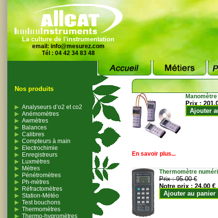
La culture de l'instrumentation
email:
info@mesurez.com
Tél : 04 42 34 83 48
Nos produits
Manomètre
Prix :
201.
Analyseurs d’o2 et co2
Ajouter a
Anémomètres
Awmètres
Balances
Calibres
Compteurs à main
Electrochimie
En savoir plus...
Enregistreurs
Luxmètres
Mètres
Thermomètre numériqu
Pénétromètres
Prix :
95.00 €
Ph-mètres
Notre prix :
24.00 €
Réfractomètres
Ajouter au panier
Station-Météo
Test bouchons
Thermomètres
Thermo-hygromètres