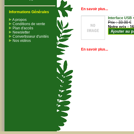
En savoir plus...
Informations Générales
Interface USB +
A propos
Prix :
33.00 €
Conditions de vente
Notre prix :
16
Plan d'accès
Ajouter au p
Newsletter
Convertisseur d'unités
Nos vidéos
En savoir plus...