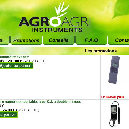
Les promotions
anomètre avancé
rix :
201.00 €
(241.20 € TTC)
Ajouter au panier
En savoir plus...
e numérique portable, type K/J, à double entrées
0 €
 :
24.00 €
(28.80 € TTC)
au panier