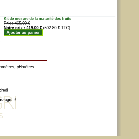
Kit de mesure de la maturité des fruits
Prix :
465.00 €
Notre prix :
419.00 €
(502.80 € TTC)
Ajouter au panier
tomètres
,
pHmètres
dredi
o-agri.fr/