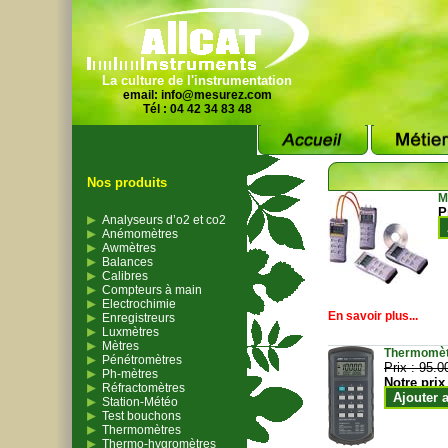
La culture de l'instrumentation
email:
info@mesurez.com
Tél : 04 42 34 83 48
Nos produits
M
P
Analyseurs d’o2 et co2
Anémomètres
Awmètres
Balances
Calibres
Compteurs à main
Electrochimie
En savoir plus...
Enregistreurs
Luxmètres
Mètres
Thermomètr
Pénétromètres
Prix :
95.0
Ph-mètres
Notre prix
Réfractomètres
Ajouter 
Station-Météo
Test bouchons
Thermomètres
Thermo-hygromètres