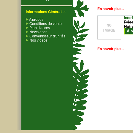
En savoir plus...
Informations Générales
Inter
A propos
Prix 
Conditions de vente
Notr
Plan d'accès
Ajo
Newsletter
Convertisseur d'unités
Nos vidéos
En savoir plus...