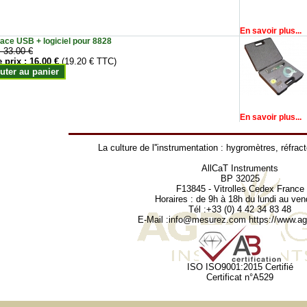
En savoir plus...
face USB + logiciel pour 8828
:
33.00 €
e prix :
16.00 €
(19.20 € TTC)
uter au panier
En savoir plus...
La culture de l''instrumentation :
hygromètres
,
réfrac
AllCaT Instruments
BP 32025
F13845 - Vitrolles Cedex France
Horaires : de 9h à 18h du lundi au ven
Tél :+33 (0) 4 42 34 83 48
E-Mail :
info@mesurez.com
https://www.agr
ISO ISO9001:2015 Certifié
Certificat n°A529