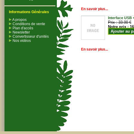
En savoir plus...
Informations Générales
Interface USB +
A propos
Prix :
33.00 €
Conditions de vente
Notre prix :
16
Plan d'accès
Ajouter au p
Newsletter
Convertisseur d'unités
Nos vidéos
En savoir plus...