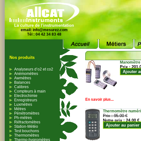
La culture de l'instrumentation
email:
info@mesurez.com
Tél : 04 42 34 83 48
Nos produits
Manomètre
Prix :
201.
Analyseurs d’o2 et co2
Ajouter a
Anémomètres
Awmètres
Balances
Calibres
Compteurs à main
Electrochimie
En savoir plus...
Enregistreurs
Luxmètres
Mètres
Thermomètre numériqu
Pénétromètres
Prix :
95.00 €
Ph-mètres
Notre prix :
24.00 €
Réfractomètres
Ajouter au panier
Station-Météo
Test bouchons
Thermomètres
Thermo-hygromètres