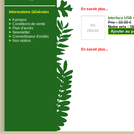
En savoir plus...
Informations Générales
Interface USB +
A propos
Prix :
33.00 €
Conditions de vente
Notre prix :
16
Plan d'accès
Ajouter au p
Newsletter
Convertisseur d'unités
Nos vidéos
En savoir plus...