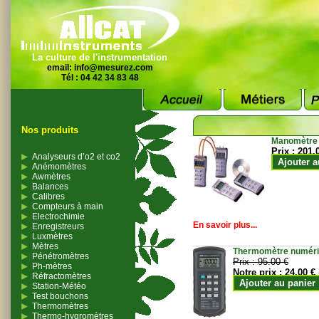
La culture de l'instrumentation
email:
info@mesurez.com
Tél : 04 42 34 83 48
Nos produits
Manomètre
Prix :
201.
Analyseurs d’o2 et co2
Ajouter a
Anémomètres
Awmètres
Balances
Calibres
Compteurs à main
Electrochimie
En savoir plus...
Enregistreurs
Luxmètres
Mètres
Thermomètre numériqu
Pénétromètres
Prix :
95.00 €
Ph-mètres
Notre prix :
24.00 €
Réfractomètres
Ajouter au panier
Station-Météo
Test bouchons
Thermomètres
Thermo-hygromètres