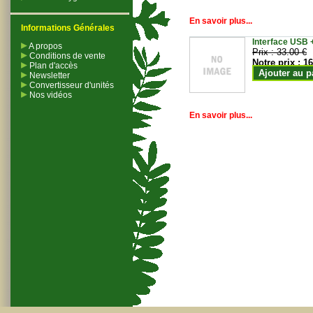
En savoir plus...
Informations Générales
Interface USB +
A propos
Prix :
33.00 €
Conditions de vente
Notre prix :
16
Plan d'accès
Ajouter au p
Newsletter
Convertisseur d'unités
Nos vidéos
En savoir plus...