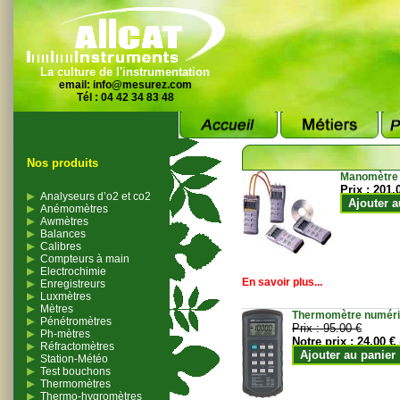
La culture de l'instrumentation
email:
info@mesurez.com
Tél : 04 42 34 83 48
Nos produits
Manomètre
Prix :
201.
Analyseurs d’o2 et co2
Ajouter a
Anémomètres
Awmètres
Balances
Calibres
Compteurs à main
Electrochimie
En savoir plus...
Enregistreurs
Luxmètres
Mètres
Thermomètre numériqu
Pénétromètres
Prix :
95.00 €
Ph-mètres
Notre prix :
24.00 €
Réfractomètres
Ajouter au panier
Station-Météo
Test bouchons
Thermomètres
Thermo-hygromètres