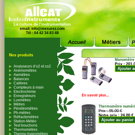
La culture de l'instrumentation
email:
info@mesurez.com
Tél : 04 42 34 83 48
Nos produits
Manomètre
Prix :
201.
Analyseurs d’o2 et co2
Ajouter a
Anémomètres
Awmètres
Balances
Calibres
Compteurs à main
Electrochimie
En savoir plus...
Enregistreurs
Luxmètres
Mètres
Thermomètre numériqu
Pénétromètres
Prix :
95.00 €
Ph-mètres
Notre prix :
24.00 €
Réfractomètres
Ajouter au panier
Station-Météo
Test bouchons
Thermomètres
Thermo-hygromètres