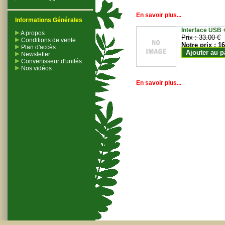
En savoir plus...
Informations Générales
Interface USB +
A propos
Prix :
33.00 €
Conditions de vente
Notre prix :
16
Plan d'accès
Ajouter au p
Newsletter
Convertisseur d'unités
Nos vidéos
En savoir plus...