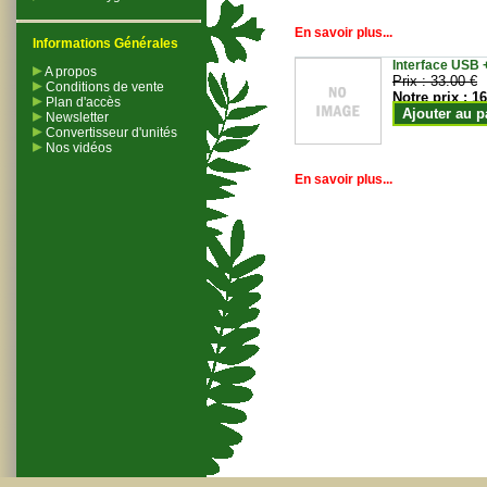
En savoir plus...
Informations Générales
Interface USB +
A propos
Prix :
33.00 €
Conditions de vente
Notre prix :
16
Plan d'accès
Ajouter au p
Newsletter
Convertisseur d'unités
Nos vidéos
En savoir plus...