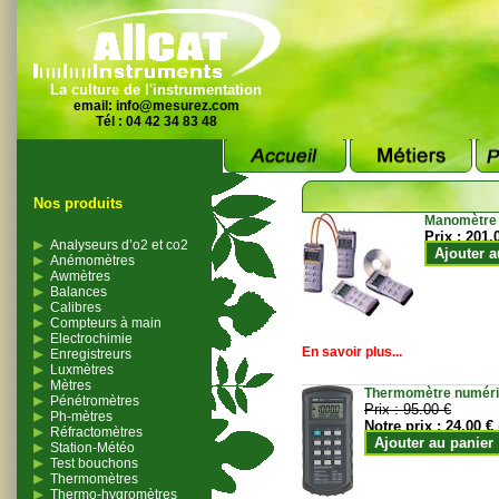
La culture de l'instrumentation
email:
info@mesurez.com
Tél : 04 42 34 83 48
Nos produits
Manomètre
Prix :
201.
Analyseurs d’o2 et co2
Ajouter a
Anémomètres
Awmètres
Balances
Calibres
Compteurs à main
Electrochimie
En savoir plus...
Enregistreurs
Luxmètres
Mètres
Thermomètre numériqu
Pénétromètres
Prix :
95.00 €
Ph-mètres
Notre prix :
24.00 €
Réfractomètres
Ajouter au panier
Station-Météo
Test bouchons
Thermomètres
Thermo-hygromètres