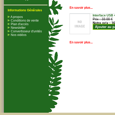
En savoir plus...
Informations Générales
Interface USB +
A propos
Prix :
33.00 €
Conditions de vente
Notre prix :
16
Plan d'accès
Ajouter au p
Newsletter
Convertisseur d'unités
Nos vidéos
En savoir plus...