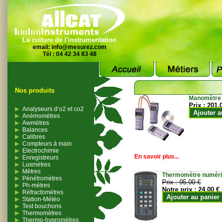
La culture de l'instrumentation
email:
info@mesurez.com
Tél : 04 42 34 83 48
Nos produits
Manomètre
Prix :
201.
Analyseurs d’o2 et co2
Ajouter a
Anémomètres
Awmètres
Balances
Calibres
Compteurs à main
Electrochimie
En savoir plus...
Enregistreurs
Luxmètres
Mètres
Thermomètre numériqu
Pénétromètres
Prix :
95.00 €
Ph-mètres
Notre prix :
24.00 €
Réfractomètres
Ajouter au panier
Station-Météo
Test bouchons
Thermomètres
Thermo-hygromètres