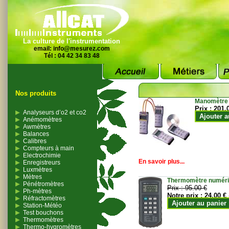
La culture de l'instrumentation
email:
info@mesurez.com
Tél : 04 42 34 83 48
Nos produits
Manomètre
Prix :
201.
Analyseurs d’o2 et co2
Ajouter a
Anémomètres
Awmètres
Balances
Calibres
Compteurs à main
Electrochimie
En savoir plus...
Enregistreurs
Luxmètres
Mètres
Thermomètre numériqu
Pénétromètres
Prix :
95.00 €
Ph-mètres
Notre prix :
24.00 €
Réfractomètres
Ajouter au panier
Station-Météo
Test bouchons
Thermomètres
Thermo-hygromètres