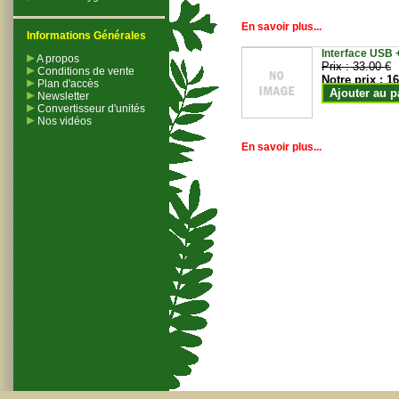
En savoir plus...
Informations Générales
Interface USB +
A propos
Prix :
33.00 €
Conditions de vente
Notre prix :
16
Plan d'accès
Ajouter au p
Newsletter
Convertisseur d'unités
Nos vidéos
En savoir plus...