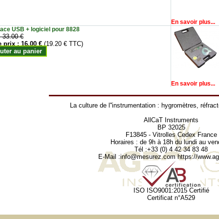
En savoir plus...
face USB + logiciel pour 8828
:
33.00 €
e prix :
16.00 €
(19.20 € TTC)
uter au panier
En savoir plus...
La culture de l''instrumentation :
hygromètres
,
réfrac
AllCaT Instruments
BP 32025
F13845 - Vitrolles Cedex France
Horaires : de 9h à 18h du lundi au ven
Tél :+33 (0) 4 42 34 83 48
E-Mail :
info@mesurez.com
https://www.agr
ISO ISO9001:2015 Certifié
Certificat n°A529