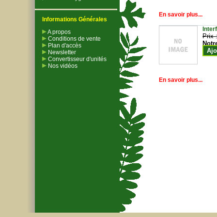
En savoir plus...
Informations Générales
Inter
A propos
Prix 
Conditions de vente
Notr
Plan d'accès
Ajo
Newsletter
Convertisseur d'unités
Nos vidéos
En savoir plus...