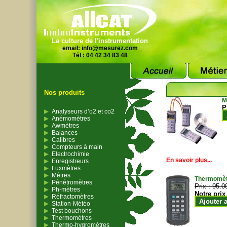
La culture de l'instrumentation
email:
info@mesurez.com
Tél : 04 42 34 83 48
Nos produits
M
P
Analyseurs d’o2 et co2
Anémomètres
Awmètres
Balances
Calibres
Compteurs à main
Electrochimie
En savoir plus...
Enregistreurs
Luxmètres
Mètres
Thermomètr
Pénétromètres
Prix :
95.0
Ph-mètres
Notre prix
Réfractomètres
Ajouter 
Station-Météo
Test bouchons
Thermomètres
Thermo-hygromètres