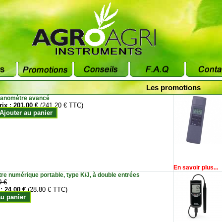
Les promotions
anomètre avancé
rix :
201.00 €
(241.20 € TTC)
Ajouter au panier
En savoir plus...
e numérique portable, type K/J, à double entrées
0 €
 :
24.00 €
(28.80 € TTC)
au panier