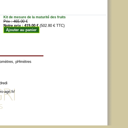
Kit de mesure de la maturité des fruits
Prix :
465.00 €
Notre prix :
419.00 €
(502.80 € TTC)
Ajouter au panier
tomètres
,
pHmètres
dredi
o-agri.fr/