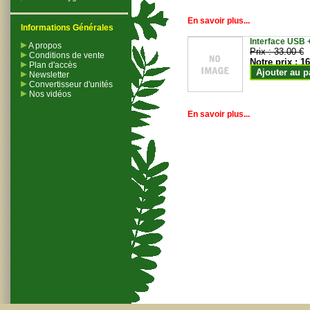
En savoir plus...
Informations Générales
Interface USB +
A propos
Prix :
33.00 €
Conditions de vente
Notre prix :
16
Plan d'accès
Ajouter au p
Newsletter
Convertisseur d'unités
Nos vidéos
En savoir plus...