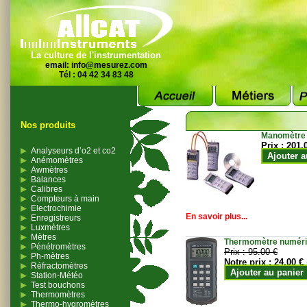
La culture de l'instrumentation
email:
info@mesurez.com
Tél : 04 42 34 83 48
Nos produits
Manomètre
Prix :
201.
Analyseurs d’o2 et co2
Ajouter a
Anémomètres
Awmètres
Balances
Calibres
Compteurs à main
Electrochimie
En savoir plus...
Enregistreurs
Luxmètres
Mètres
Thermomètre numériqu
Pénétromètres
Prix :
95.00 €
Ph-mètres
Notre prix :
24.00 €
Réfractomètres
Ajouter au panier
Station-Météo
Test bouchons
Thermomètres
Thermo-hygromètres