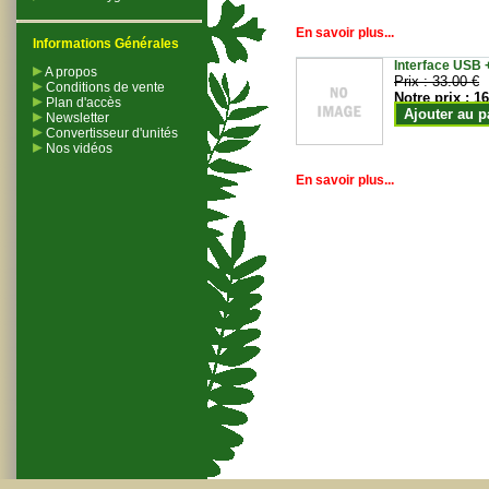
En savoir plus...
Informations Générales
Interface USB +
A propos
Prix :
33.00 €
Conditions de vente
Notre prix :
16
Plan d'accès
Ajouter au p
Newsletter
Convertisseur d'unités
Nos vidéos
En savoir plus...