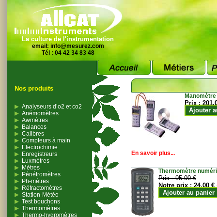
La culture de l'instrumentation
email:
info@mesurez.com
Tél : 04 42 34 83 48
Nos produits
Manomètre
Prix :
201.
Analyseurs d’o2 et co2
Ajouter a
Anémomètres
Awmètres
Balances
Calibres
Compteurs à main
Electrochimie
En savoir plus...
Enregistreurs
Luxmètres
Mètres
Thermomètre numériqu
Pénétromètres
Prix :
95.00 €
Ph-mètres
Notre prix :
24.00 €
Réfractomètres
Ajouter au panier
Station-Météo
Test bouchons
Thermomètres
Thermo-hygromètres