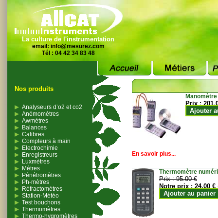
La culture de l'instrumentation
email:
info@mesurez.com
Tél : 04 42 34 83 48
Nos produits
Manomètre
Prix :
201.
Analyseurs d’o2 et co2
Ajouter a
Anémomètres
Awmètres
Balances
Calibres
Compteurs à main
Electrochimie
En savoir plus...
Enregistreurs
Luxmètres
Mètres
Thermomètre numériqu
Pénétromètres
Prix :
95.00 €
Ph-mètres
Notre prix :
24.00 €
Réfractomètres
Ajouter au panier
Station-Météo
Test bouchons
Thermomètres
Thermo-hygromètres