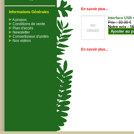
En savoir plus...
Informations Générales
Interface USB +
A propos
Prix :
33.00 €
Conditions de vente
Notre prix :
16
Plan d'accès
Ajouter au p
Newsletter
Convertisseur d'unités
Nos vidéos
En savoir plus...