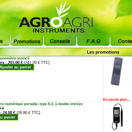
Les promotions
anomètre avancé
rix :
201.00 €
(241.20 € TTC)
Ajouter au panier
En savoir plus...
e numérique portable, type K/J, à double entrées
0 €
 :
24.00 €
(28.80 € TTC)
au panier