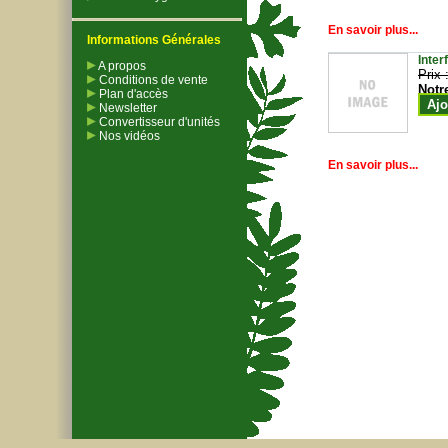
En savoir plus...
Informations Générales
Inter
A propos
Prix 
Conditions de vente
Notr
Plan d'accès
Ajo
Newsletter
Convertisseur d'unités
Nos vidéos
En savoir plus...