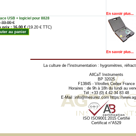
En savoir plus...
face USB + logiciel pour 8828
:
33.00 €
e prix :
16.00 €
(19.20 € TTC)
uter au panier
En savoir plus...
La culture de l''instrumentation :
hygromètres
,
réfrac
AllCaT Instruments
BP 32025
F13845 - Vitrolles Cedex France
Horaires : de 9h à 18h du lundi au ven
Tél :+33 (0) 4 42 34 83 48
E-Mail :
info@mesurez.com
https://www.agr
ISO ISO9001:2015 Certifié
Certificat n°A529