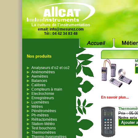
La culture de l'instrumentation
email:
info@mesurez.com
Tél : 04 42 34 83 48
Nos produits
M
P
Analyseurs d’o2 et co2
Anémomètres
Awmètres
Balances
Calibres
Compteurs à main
Electrochimie
En savoir plus...
Enregistreurs
Luxmètres
Mètres
Thermomètr
Pénétromètres
Prix :
95.0
Ph-mètres
Notre prix
Réfractomètres
Ajouter 
Station-Météo
Test bouchons
Thermomètres
Thermo-hygromètres