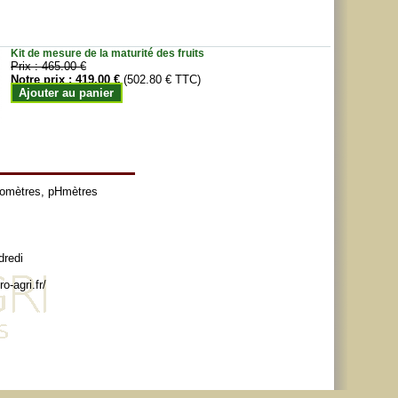
Kit de mesure de la maturité des fruits
Prix :
465.00 €
Notre prix :
419.00 €
(502.80 € TTC)
Ajouter au panier
tomètres
,
pHmètres
dredi
o-agri.fr/