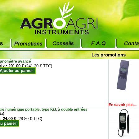
Les promotions
anomètre avancé
rix :
201.00 €
(241.20 € TTC)
Ajouter au panier
En savoir plus...
e numérique portable, type K/J, à double entrées
0 €
 :
24.00 €
(28.80 € TTC)
au panier