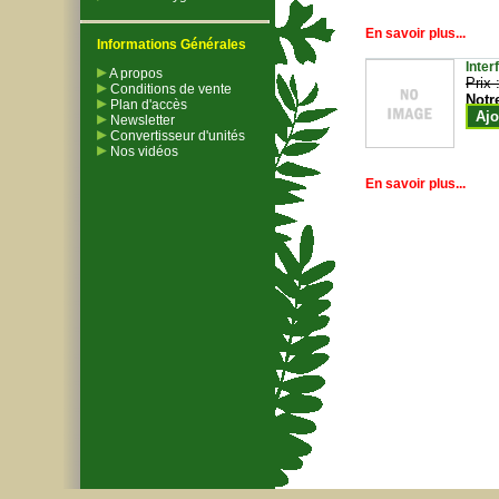
En savoir plus...
Informations Générales
Inter
A propos
Prix 
Conditions de vente
Notr
Plan d'accès
Ajo
Newsletter
Convertisseur d'unités
Nos vidéos
En savoir plus...