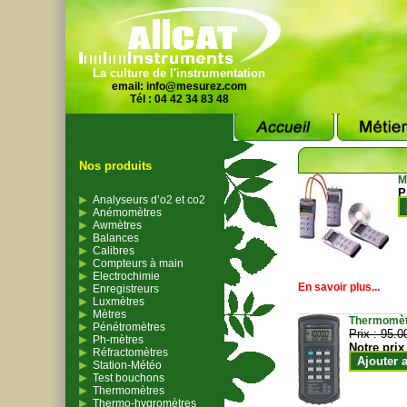
La culture de l'instrumentation
email:
info@mesurez.com
Tél : 04 42 34 83 48
Nos produits
M
P
Analyseurs d’o2 et co2
Anémomètres
Awmètres
Balances
Calibres
Compteurs à main
Electrochimie
En savoir plus...
Enregistreurs
Luxmètres
Mètres
Thermomètr
Pénétromètres
Prix :
95.0
Ph-mètres
Notre prix
Réfractomètres
Ajouter 
Station-Météo
Test bouchons
Thermomètres
Thermo-hygromètres