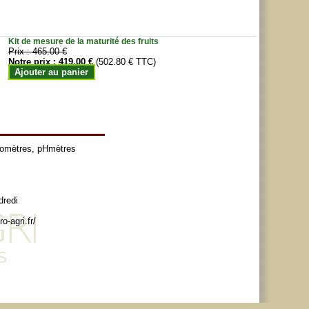
Kit de mesure de la maturité des fruits
Prix :
465.00 €
Notre prix :
419.00 €
(502.80 € TTC)
Ajouter au panier
tomètres
,
pHmètres
dredi
o-agri.fr/