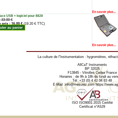
En savoir plus...
face USB + logiciel pour 8828
:
33.00 €
e prix :
16.00 €
(19.20 € TTC)
uter au panier
En savoir plus...
La culture de l''instrumentation :
hygromètres
,
réfrac
AllCaT Instruments
BP 32025
F13845 - Vitrolles Cedex France
Horaires : de 9h à 18h du lundi au ven
Tél :+33 (0) 4 42 34 83 48
E-Mail :
info@mesurez.com
https://www.agr
ISO ISO9001:2015 Certifié
Certificat n°A529