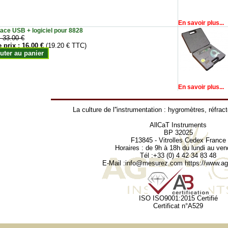
En savoir plus...
face USB + logiciel pour 8828
:
33.00 €
e prix :
16.00 €
(19.20 € TTC)
uter au panier
En savoir plus...
La culture de l''instrumentation :
hygromètres
,
réfrac
AllCaT Instruments
BP 32025
F13845 - Vitrolles Cedex France
Horaires : de 9h à 18h du lundi au ven
Tél :+33 (0) 4 42 34 83 48
E-Mail :
info@mesurez.com
https://www.agr
ISO ISO9001:2015 Certifié
Certificat n°A529