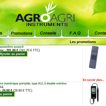
Les promotions
anomètre avancé
rix :
201.00 €
(241.20 € TTC)
Ajouter au panier
En savoir plus...
e numérique portable, type K/J, à double entrées
0 €
 :
24.00 €
(28.80 € TTC)
au panier