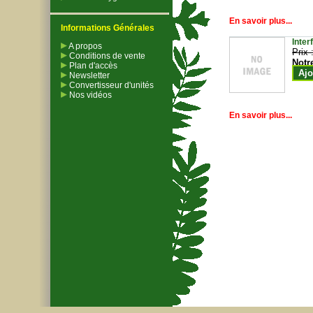
En savoir plus...
Informations Générales
Inter
A propos
Prix 
Conditions de vente
Notr
Plan d'accès
Ajo
Newsletter
Convertisseur d'unités
Nos vidéos
En savoir plus...