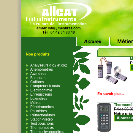
La culture de l'instrumentation
email:
info@mesurez.com
Tél : 04 42 34 83 48
Nos produits
M
P
Analyseurs d’o2 et co2
Anémomètres
Awmètres
Balances
Calibres
Compteurs à main
Electrochimie
En savoir plus...
Enregistreurs
Luxmètres
Mètres
Thermomètr
Pénétromètres
Prix :
95.0
Ph-mètres
Notre prix
Réfractomètres
Ajouter 
Station-Météo
Test bouchons
Thermomètres
Thermo-hygromètres