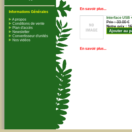
En savoir plus...
Informations Générales
Interface USB +
A propos
Prix :
33.00 €
Conditions de vente
Notre prix :
16
Plan d'accès
Ajouter au p
Newsletter
Convertisseur d'unités
Nos vidéos
En savoir plus...