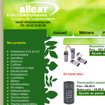
La culture de l'instrumentation
email:
info@mesurez.com
Tél : 04 42 34 83 48
Nos produits
Manomètre
Prix :
201.
Analyseurs d’o2 et co2
Ajouter a
Anémomètres
Awmètres
Balances
Calibres
Compteurs à main
Electrochimie
En savoir plus...
Enregistreurs
Luxmètres
Mètres
Thermomètre numériqu
Pénétromètres
Prix :
95.00 €
Ph-mètres
Notre prix :
24.00 €
Réfractomètres
Ajouter au panier
Station-Météo
Test bouchons
Thermomètres
Thermo-hygromètres