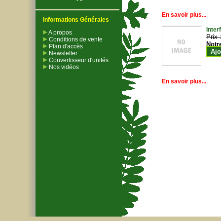
En savoir plus...
Informations Générales
Inter
A propos
Prix 
Conditions de vente
Notr
Plan d'accès
Ajo
Newsletter
Convertisseur d'unités
Nos vidéos
En savoir plus...