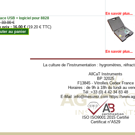
En savoir plus...
face USB + logiciel pour 8828
:
33.00 €
e prix :
16.00 €
(19.20 € TTC)
uter au panier
En savoir plus...
La culture de l''instrumentation :
hygromètres
,
réfrac
AllCaT Instruments
BP 32025
F13845 - Vitrolles Cedex France
Horaires : de 9h à 18h du lundi au ven
Tél :+33 (0) 4 42 34 83 48
E-Mail :
info@mesurez.com
https://www.agr
ISO ISO9001:2015 Certifié
Certificat n°A529