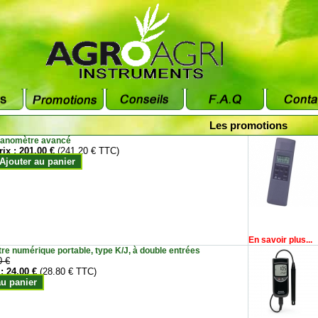
Les promotions
anomètre avancé
rix :
201.00 €
(241.20 € TTC)
Ajouter au panier
En savoir plus...
e numérique portable, type K/J, à double entrées
0 €
 :
24.00 €
(28.80 € TTC)
au panier