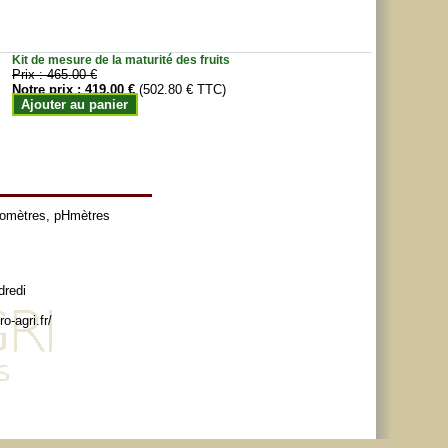
Kit de mesure de la maturité des fruits
Prix :
465.00 €
Notre prix :
419.00 €
(502.80 € TTC)
Ajouter au panier
tomètres
,
pHmètres
dredi
o-agri.fr/