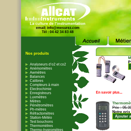
La culture de l'instrumentation
email:
info@mesurez.com
Tél : 04 42 34 83 48
Nos produits
M
P
Analyseurs d’o2 et co2
Anémomètres
Awmètres
Balances
Calibres
Compteurs à main
Electrochimie
En savoir plus...
Enregistreurs
Luxmètres
Mètres
Thermomètr
Pénétromètres
Prix :
95.0
Ph-mètres
Notre prix
Réfractomètres
Ajouter 
Station-Météo
Test bouchons
Thermomètres
Thermo-hygromètres