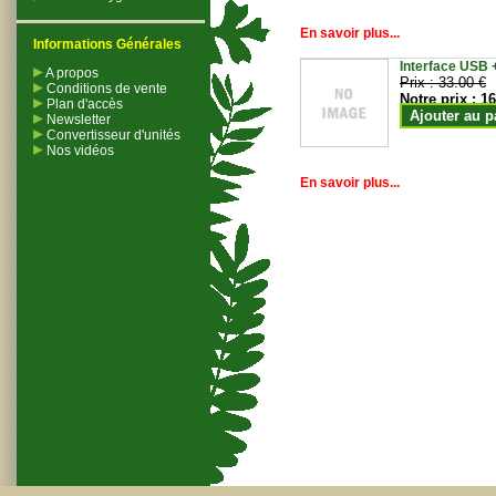
En savoir plus...
Informations Générales
Interface USB +
A propos
Prix :
33.00 €
Conditions de vente
Notre prix :
16
Plan d'accès
Ajouter au p
Newsletter
Convertisseur d'unités
Nos vidéos
En savoir plus...