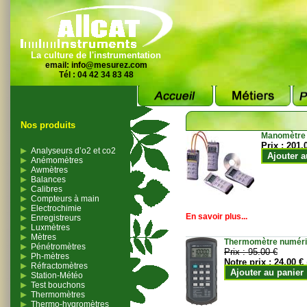
La culture de l'instrumentation
email:
info@mesurez.com
Tél : 04 42 34 83 48
Nos produits
Manomètre
Prix :
201.
Analyseurs d’o2 et co2
Ajouter a
Anémomètres
Awmètres
Balances
Calibres
Compteurs à main
Electrochimie
En savoir plus...
Enregistreurs
Luxmètres
Mètres
Thermomètre numériqu
Pénétromètres
Prix :
95.00 €
Ph-mètres
Notre prix :
24.00 €
Réfractomètres
Ajouter au panier
Station-Météo
Test bouchons
Thermomètres
Thermo-hygromètres