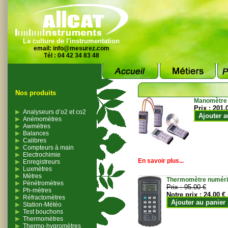
La culture de l'instrumentation
email:
info@mesurez.com
Tél : 04 42 34 83 48
Nos produits
Manomètre
Prix :
201.
Analyseurs d’o2 et co2
Ajouter a
Anémomètres
Awmètres
Balances
Calibres
Compteurs à main
Electrochimie
En savoir plus...
Enregistreurs
Luxmètres
Mètres
Thermomètre numériqu
Pénétromètres
Prix :
95.00 €
Ph-mètres
Notre prix :
24.00 €
Réfractomètres
Ajouter au panier
Station-Météo
Test bouchons
Thermomètres
Thermo-hygromètres