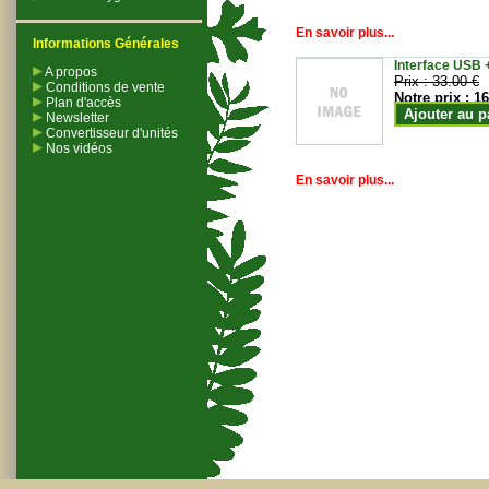
En savoir plus...
Informations Générales
Interface USB +
A propos
Prix :
33.00 €
Conditions de vente
Notre prix :
16
Plan d'accès
Ajouter au p
Newsletter
Convertisseur d'unités
Nos vidéos
En savoir plus...