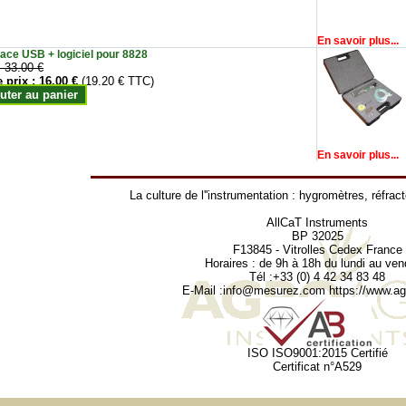
En savoir plus...
face USB + logiciel pour 8828
:
33.00 €
e prix :
16.00 €
(19.20 € TTC)
uter au panier
En savoir plus...
La culture de l''instrumentation :
hygromètres
,
réfrac
AllCaT Instruments
BP 32025
F13845 - Vitrolles Cedex France
Horaires : de 9h à 18h du lundi au ven
Tél :+33 (0) 4 42 34 83 48
E-Mail :
info@mesurez.com
https://www.agr
ISO ISO9001:2015 Certifié
Certificat n°A529