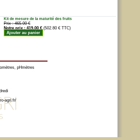
Kit de mesure de la maturité des fruits
Prix :
465.00 €
Notre prix :
419.00 €
(502.80 € TTC)
Ajouter au panier
tomètres
,
pHmètres
dredi
o-agri.fr/