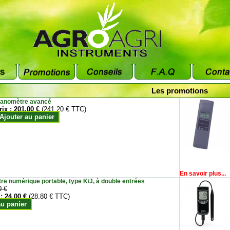
Les promotions
anomètre avancé
rix :
201.00 €
(241.20 € TTC)
Ajouter au panier
En savoir plus...
e numérique portable, type K/J, à double entrées
0 €
 :
24.00 €
(28.80 € TTC)
au panier