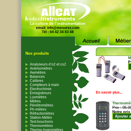
La culture de l'instrumentation
email:
info@mesurez.com
Tél : 04 42 34 83 48
Nos produits
M
P
Analyseurs d’o2 et co2
Anémomètres
Awmètres
Balances
Calibres
Compteurs à main
Electrochimie
En savoir plus...
Enregistreurs
Luxmètres
Mètres
Thermomètr
Pénétromètres
Prix :
95.0
Ph-mètres
Notre prix
Réfractomètres
Ajouter 
Station-Météo
Test bouchons
Thermomètres
Thermo-hygromètres