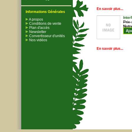
En savoir plus...
Informations Générales
Inter
A propos
Prix 
Conditions de vente
Notr
Plan d'accès
Ajo
Newsletter
Convertisseur d'unités
Nos vidéos
En savoir plus...