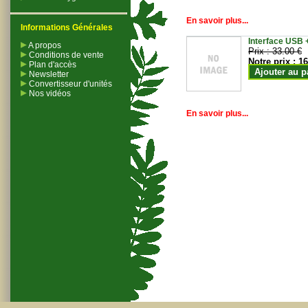
En savoir plus...
Informations Générales
Interface USB +
A propos
Prix :
33.00 €
Conditions de vente
Notre prix :
16
Plan d'accès
Ajouter au p
Newsletter
Convertisseur d'unités
Nos vidéos
En savoir plus...