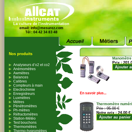
La culture de l'instrumentation
email:
info@mesurez.com
Tél : 04 42 34 83 48
Nos produits
Manomètre
Prix :
201.
Analyseurs d’o2 et co2
Ajouter a
Anémomètres
Awmètres
Balances
Calibres
Compteurs à main
Electrochimie
En savoir plus...
Enregistreurs
Luxmètres
Mètres
Thermomètre numériqu
Pénétromètres
Prix :
95.00 €
Ph-mètres
Notre prix :
24.00 €
Réfractomètres
Ajouter au panier
Station-Météo
Test bouchons
Thermomètres
Thermo-hygromètres