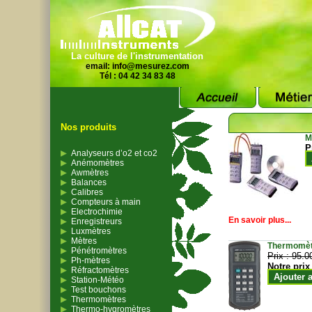
La culture de l'instrumentation
email:
info@mesurez.com
Tél : 04 42 34 83 48
Nos produits
M
P
Analyseurs d’o2 et co2
Anémomètres
Awmètres
Balances
Calibres
Compteurs à main
Electrochimie
En savoir plus...
Enregistreurs
Luxmètres
Mètres
Thermomètr
Pénétromètres
Prix :
95.0
Ph-mètres
Notre prix
Réfractomètres
Ajouter 
Station-Météo
Test bouchons
Thermomètres
Thermo-hygromètres