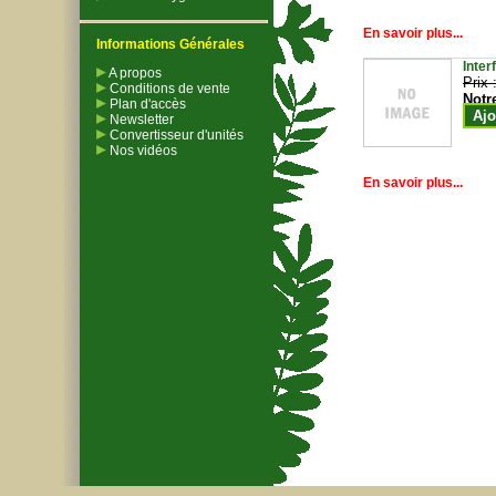
En savoir plus...
Informations Générales
Inter
A propos
Prix 
Conditions de vente
Notr
Plan d'accès
Ajo
Newsletter
Convertisseur d'unités
Nos vidéos
En savoir plus...