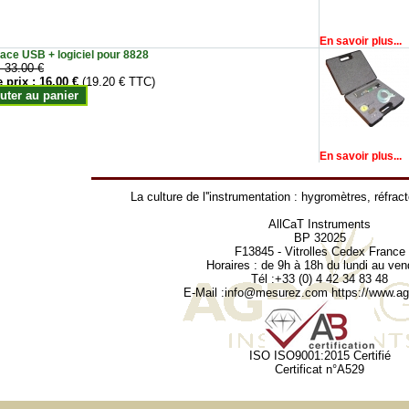
En savoir plus...
face USB + logiciel pour 8828
:
33.00 €
e prix :
16.00 €
(19.20 € TTC)
uter au panier
En savoir plus...
La culture de l''instrumentation :
hygromètres
,
réfrac
AllCaT Instruments
BP 32025
F13845 - Vitrolles Cedex France
Horaires : de 9h à 18h du lundi au ven
Tél :+33 (0) 4 42 34 83 48
E-Mail :
info@mesurez.com
https://www.agr
ISO ISO9001:2015 Certifié
Certificat n°A529