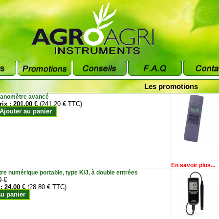
Les promotions
anomètre avancé
rix :
201.00 €
(241.20 € TTC)
Ajouter au panier
En savoir plus...
e numérique portable, type K/J, à double entrées
0 €
 :
24.00 €
(28.80 € TTC)
au panier