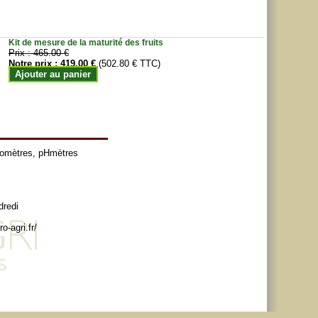
Kit de mesure de la maturité des fruits
Prix :
465.00 €
Notre prix :
419.00 €
(502.80 € TTC)
Ajouter au panier
tomètres
,
pHmètres
dredi
o-agri.fr/