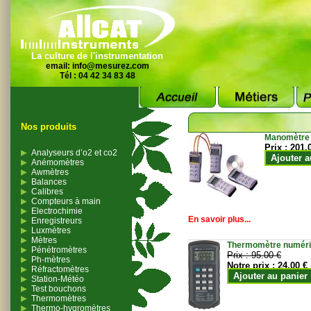
La culture de l'instrumentation
email:
info@mesurez.com
Tél : 04 42 34 83 48
Nos produits
Manomètre
Prix :
201.
Analyseurs d’o2 et co2
Ajouter a
Anémomètres
Awmètres
Balances
Calibres
Compteurs à main
Electrochimie
En savoir plus...
Enregistreurs
Luxmètres
Mètres
Thermomètre numériqu
Pénétromètres
Prix :
95.00 €
Ph-mètres
Notre prix :
24.00 €
Réfractomètres
Ajouter au panier
Station-Météo
Test bouchons
Thermomètres
Thermo-hygromètres