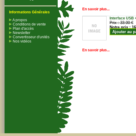
En savoir plus...
Informations Générales
Interface USB +
A propos
Prix :
33.00 €
Conditions de vente
Notre prix :
16
Plan d'accès
Ajouter au p
Newsletter
Convertisseur d'unités
Nos vidéos
En savoir plus...