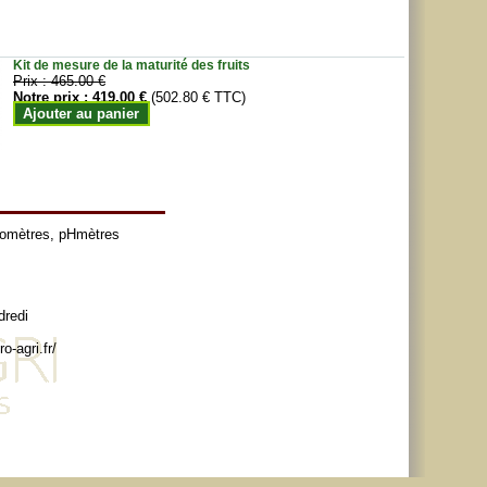
Kit de mesure de la maturité des fruits
Prix :
465.00 €
Notre prix :
419.00 €
(502.80 € TTC)
Ajouter au panier
tomètres
,
pHmètres
dredi
o-agri.fr/