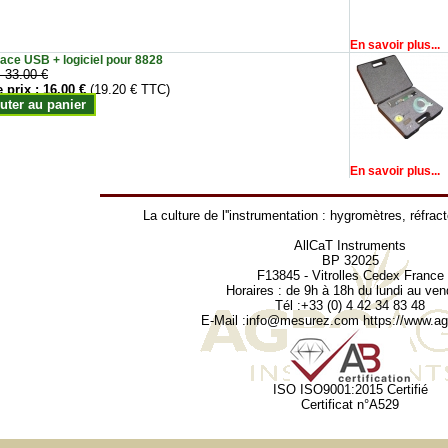
En savoir plus...
face USB + logiciel pour 8828
:
33.00 €
e prix :
16.00 €
(19.20 € TTC)
uter au panier
En savoir plus...
La culture de l''instrumentation :
hygromètres
,
réfrac
AllCaT Instruments
BP 32025
F13845 - Vitrolles Cedex France
Horaires : de 9h à 18h du lundi au ven
Tél :+33 (0) 4 42 34 83 48
E-Mail :
info@mesurez.com
https://www.agr
ISO ISO9001:2015 Certifié
Certificat n°A529