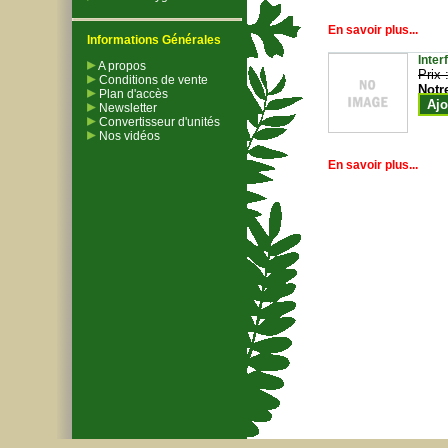
En savoir plus...
Informations Générales
Inter
A propos
Prix 
Conditions de vente
Notr
Plan d'accès
Ajo
Newsletter
Convertisseur d'unités
Nos vidéos
En savoir plus...