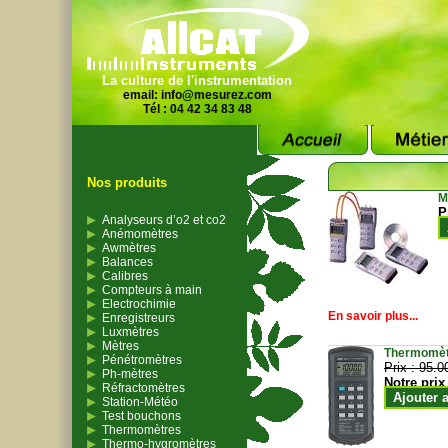
La culture de l'instrumentation
email:
info@mesurez.com
Tél : 04 42 34 83 48
Nos produits
M
P
Analyseurs d’o2 et co2
Anémomètres
Awmètres
Balances
Calibres
Compteurs à main
Electrochimie
En savoir plus...
Enregistreurs
Luxmètres
Mètres
Thermomètr
Pénétromètres
Prix :
95.0
Ph-mètres
Notre prix
Réfractomètres
Ajouter 
Station-Météo
Test bouchons
Thermomètres
Thermo-hygromètres