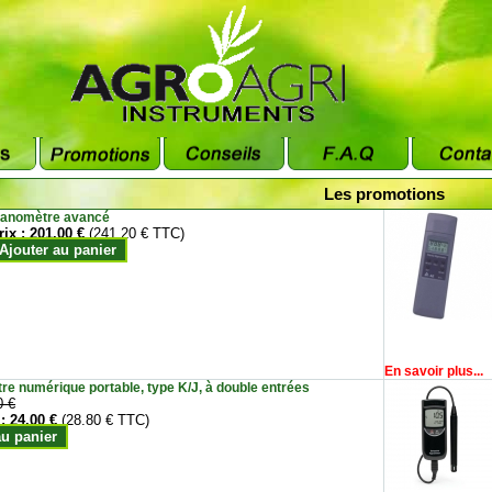
Les promotions
anomètre avancé
rix :
201.00 €
(241.20 € TTC)
Ajouter au panier
En savoir plus...
e numérique portable, type K/J, à double entrées
0 €
 :
24.00 €
(28.80 € TTC)
au panier