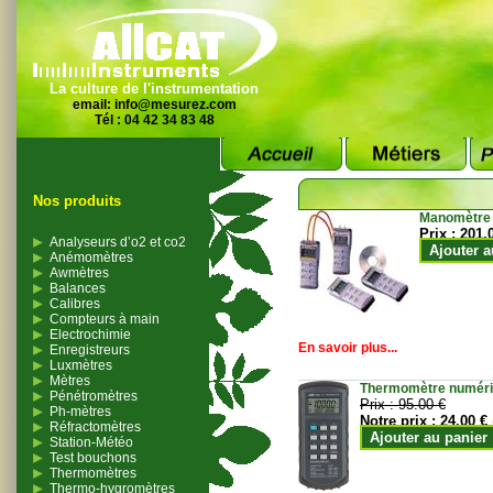
La culture de l'instrumentation
email:
info@mesurez.com
Tél : 04 42 34 83 48
Nos produits
Manomètre
Prix :
201.
Analyseurs d’o2 et co2
Ajouter a
Anémomètres
Awmètres
Balances
Calibres
Compteurs à main
Electrochimie
En savoir plus...
Enregistreurs
Luxmètres
Mètres
Thermomètre numériqu
Pénétromètres
Prix :
95.00 €
Ph-mètres
Notre prix :
24.00 €
Réfractomètres
Ajouter au panier
Station-Météo
Test bouchons
Thermomètres
Thermo-hygromètres