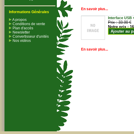
En savoir plus...
Informations Générales
Interface USB +
A propos
Prix :
33.00 €
Conditions de vente
Notre prix :
16
Plan d'accès
Ajouter au p
Newsletter
Convertisseur d'unités
Nos vidéos
En savoir plus...