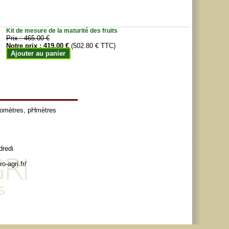
Kit de mesure de la maturité des fruits
Prix :
465.00 €
Notre prix :
419.00 €
(502.80 € TTC)
Ajouter au panier
tomètres
,
pHmètres
dredi
o-agri.fr/