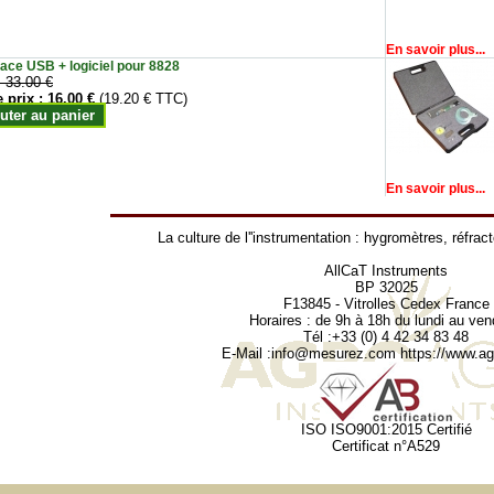
En savoir plus...
face USB + logiciel pour 8828
:
33.00 €
e prix :
16.00 €
(19.20 € TTC)
uter au panier
En savoir plus...
La culture de l''instrumentation :
hygromètres
,
réfrac
AllCaT Instruments
BP 32025
F13845 - Vitrolles Cedex France
Horaires : de 9h à 18h du lundi au ven
Tél :+33 (0) 4 42 34 83 48
E-Mail :
info@mesurez.com
https://www.agr
ISO ISO9001:2015 Certifié
Certificat n°A529