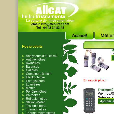
La culture de l'instrumentation
email:
info@mesurez.com
Tél : 04 42 34 83 48
Nos produits
M
P
Analyseurs d’o2 et co2
Anémomètres
Awmètres
Balances
Calibres
Compteurs à main
Electrochimie
En savoir plus...
Enregistreurs
Luxmètres
Mètres
Thermomètr
Pénétromètres
Prix :
95.0
Ph-mètres
Notre prix
Réfractomètres
Ajouter 
Station-Météo
Test bouchons
Thermomètres
Thermo-hygromètres