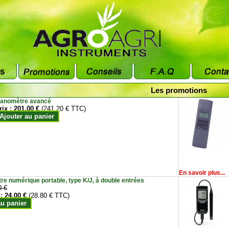
Les promotions
anomètre avancé
rix :
201.00 €
(241.20 € TTC)
Ajouter au panier
En savoir plus...
e numérique portable, type K/J, à double entrées
0 €
 :
24.00 €
(28.80 € TTC)
au panier