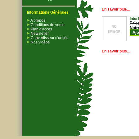
En savoir plus...
Informations Générales
Inter
A propos
Prix 
Conditions de vente
Notr
Plan d'accès
Ajo
Newsletter
Convertisseur d'unités
Nos vidéos
En savoir plus...