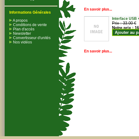
En savoir plus...
Informations Générales
Interface USB +
A propos
Prix :
33.00 €
Conditions de vente
Notre prix :
16
Plan d'accès
Ajouter au p
Newsletter
Convertisseur d'unités
Nos vidéos
En savoir plus...