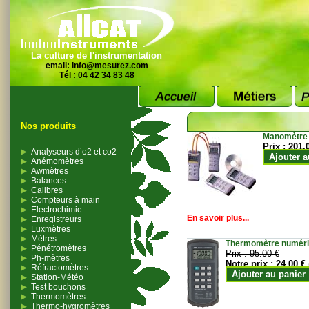
La culture de l'instrumentation
email:
info@mesurez.com
Tél : 04 42 34 83 48
Nos produits
Manomètre
Prix :
201.
Analyseurs d’o2 et co2
Ajouter a
Anémomètres
Awmètres
Balances
Calibres
Compteurs à main
Electrochimie
En savoir plus...
Enregistreurs
Luxmètres
Mètres
Thermomètre numériqu
Pénétromètres
Prix :
95.00 €
Ph-mètres
Notre prix :
24.00 €
Réfractomètres
Ajouter au panier
Station-Météo
Test bouchons
Thermomètres
Thermo-hygromètres