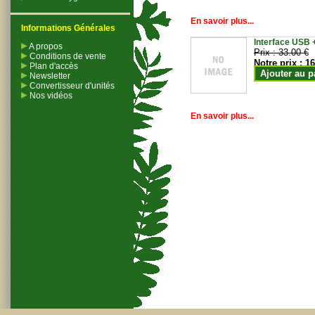
En savoir plus...
Informations Générales
Interface USB +
A propos
Prix :
33.00 €
Conditions de vente
Notre prix :
16
Plan d'accès
Ajouter au p
Newsletter
Convertisseur d'unités
Nos vidéos
En savoir plus...