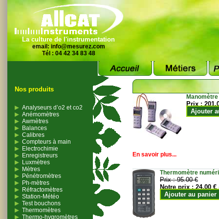
La culture de l'instrumentation
email:
info@mesurez.com
Tél : 04 42 34 83 48
Nos produits
Manomètre
Prix :
201.
Analyseurs d’o2 et co2
Ajouter a
Anémomètres
Awmètres
Balances
Calibres
Compteurs à main
Electrochimie
En savoir plus...
Enregistreurs
Luxmètres
Mètres
Thermomètre numériqu
Pénétromètres
Prix :
95.00 €
Ph-mètres
Notre prix :
24.00 €
Réfractomètres
Ajouter au panier
Station-Météo
Test bouchons
Thermomètres
Thermo-hygromètres