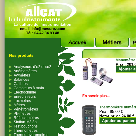
La culture de l'instrumentation
email:
info@mesurez.com
Tél : 04 42 34 83 48
Nos produits
Manomètre
Prix :
201.
Analyseurs d’o2 et co2
Ajouter a
Anémomètres
Awmètres
Balances
Calibres
Compteurs à main
Electrochimie
En savoir plus...
Enregistreurs
Luxmètres
Mètres
Thermomètre numériqu
Pénétromètres
Prix :
95.00 €
Ph-mètres
Notre prix :
24.00 €
Réfractomètres
Ajouter au panier
Station-Météo
Test bouchons
Thermomètres
Thermo-hygromètres