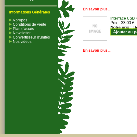
En savoir plus...
Informations Générales
Interface USB +
A propos
Prix :
33.00 €
Conditions de vente
Notre prix :
16
Plan d'accès
Ajouter au p
Newsletter
Convertisseur d'unités
Nos vidéos
En savoir plus...