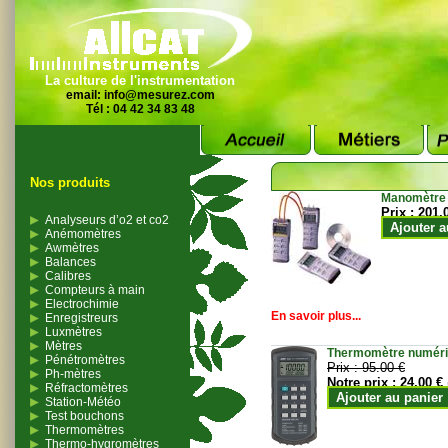
La culture de l'instrumentation
email:
info@mesurez.com
Tél : 04 42 34 83 48
Nos produits
Manomètre
Prix :
201.
Analyseurs d’o2 et co2
Ajouter a
Anémomètres
Awmètres
Balances
Calibres
Compteurs à main
Electrochimie
En savoir plus...
Enregistreurs
Luxmètres
Mètres
Thermomètre numériqu
Pénétromètres
Prix :
95.00 €
Ph-mètres
Notre prix :
24.00 €
Réfractomètres
Ajouter au panier
Station-Météo
Test bouchons
Thermomètres
Thermo-hygromètres