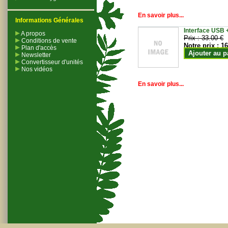
En savoir plus...
Informations Générales
Interface USB +
A propos
Prix :
33.00 €
Conditions de vente
Notre prix :
16
Plan d'accès
Ajouter au p
Newsletter
Convertisseur d'unités
Nos vidéos
En savoir plus...