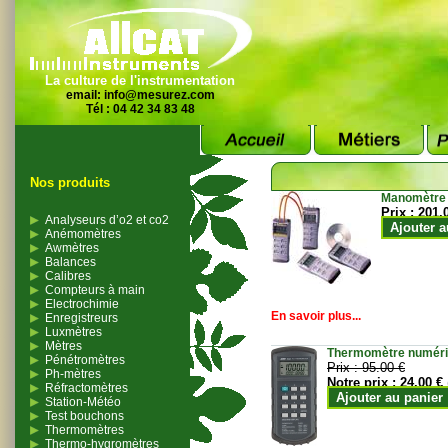
La culture de l'instrumentation
email:
info@mesurez.com
Tél : 04 42 34 83 48
Nos produits
Manomètre
Prix :
201.
Analyseurs d’o2 et co2
Ajouter a
Anémomètres
Awmètres
Balances
Calibres
Compteurs à main
Electrochimie
En savoir plus...
Enregistreurs
Luxmètres
Mètres
Thermomètre numériqu
Pénétromètres
Prix :
95.00 €
Ph-mètres
Notre prix :
24.00 €
Réfractomètres
Ajouter au panier
Station-Météo
Test bouchons
Thermomètres
Thermo-hygromètres