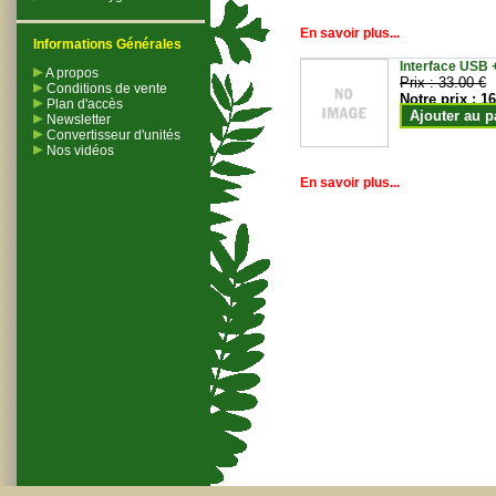
En savoir plus...
Informations Générales
Interface USB +
A propos
Prix :
33.00 €
Conditions de vente
Notre prix :
16
Plan d'accès
Ajouter au p
Newsletter
Convertisseur d'unités
Nos vidéos
En savoir plus...