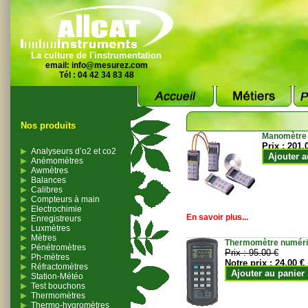
La culture de l'instrumentation
email:
info@mesurez.com
Tél : 04 42 34 83 48
Nos produits
Manomètre
Prix :
201.
Analyseurs d’o2 et co2
Ajouter a
Anémomètres
Awmètres
Balances
Calibres
Compteurs à main
Electrochimie
En savoir plus...
Enregistreurs
Luxmètres
Mètres
Thermomètre numériqu
Pénétromètres
Prix :
95.00 €
Ph-mètres
Notre prix :
24.00 €
Réfractomètres
Ajouter au panier
Station-Météo
Test bouchons
Thermomètres
Thermo-hygromètres