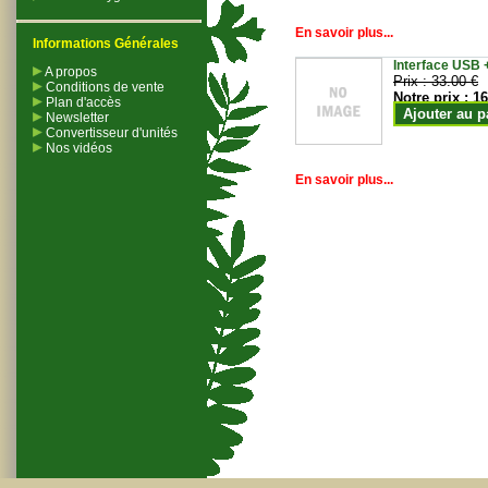
En savoir plus...
Informations Générales
Interface USB +
A propos
Prix :
33.00 €
Conditions de vente
Notre prix :
16
Plan d'accès
Ajouter au p
Newsletter
Convertisseur d'unités
Nos vidéos
En savoir plus...