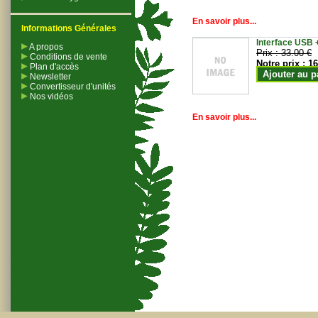
En savoir plus...
Informations Générales
Interface USB +
A propos
Prix :
33.00 €
Conditions de vente
Notre prix :
16
Plan d'accès
Ajouter au p
Newsletter
Convertisseur d'unités
Nos vidéos
En savoir plus...