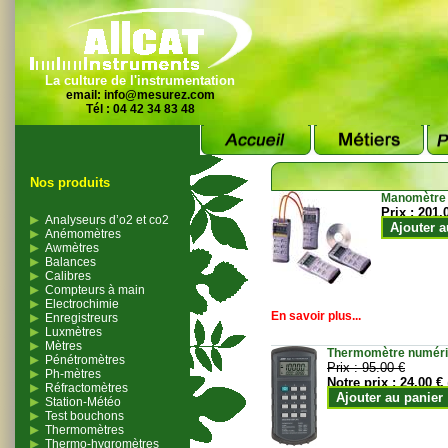
La culture de l'instrumentation
email:
info@mesurez.com
Tél : 04 42 34 83 48
Nos produits
Manomètre
Prix :
201.
Analyseurs d’o2 et co2
Ajouter a
Anémomètres
Awmètres
Balances
Calibres
Compteurs à main
Electrochimie
En savoir plus...
Enregistreurs
Luxmètres
Mètres
Thermomètre numériqu
Pénétromètres
Prix :
95.00 €
Ph-mètres
Notre prix :
24.00 €
Réfractomètres
Ajouter au panier
Station-Météo
Test bouchons
Thermomètres
Thermo-hygromètres