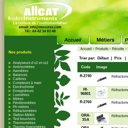
La culture de l'instrumentation
email:
info@mesurez.com
Tél : 04 42 34 83 48
Accueil
>
Produits
>
Récolte
>
Nos produits
Trier par:
Défaut
|
Prix
Analyseurs d’o2 et co2
Anémomètres
Code
Image
Awmètres
Balances
R-2740
Réfractomè
Calibres
Compteurs à main
Electrochimie
HI-
Réfractom
Enregistreurs
96801
Luxmètres
Mètres
R-2760
Réfractomè
Pénétromètres
Ph-mètres
Réfractomètres
Station-Météo
ORA-
Réfractomè
Test bouchons
3SA
Thermomètres
Thermo-hygromètres
ORA-