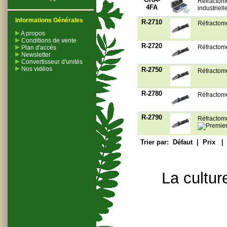
Réfractomè
4FA
industriell
Informations Générales
R-2710
Réfractomè
A propos
Conditions de vente
R-2720
Réfractomè
Plan d'accès
Newsletter
Convertisseur d'unités
Nos vidéos
R-2750
Réfractomè
R-2780
Réfractom
R-2790
Réfractom
Trier par:
Défaut
|
Prix
La cultur