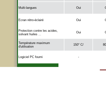
Multi-langues
Oui
Ecran rétro-éclairé
Oui
Protection contre les acides,
Oui
solvant huiles ...
Température maximum
150° C/
80
d'utilisation
Logiciel PC fourni
-