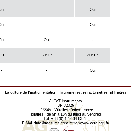
Oui
-
Oui
Oui
-
Oui
Oui
Oui
-
° C/
60° C/
40° C/
-
-
Oui
La culture de l''instrumentation :
hygromètres
,
réfractomètres
,
pHmètres
AllCaT Instruments
BP 32025
F13845 - Vitrolles Cedex France
Horaires : de 9h à 18h du lundi au vendredi
Tél :+33 (0) 4 42 34 83 48
E-Mail :
info@mesurez.com
https://www.agro-agri.fr/