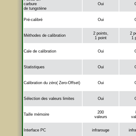
carbure
Oui
de tungstène
Pré-calibré
Oui
2 points,
2 p
Méthodes de calibration
1 point
1 
Cale de calibration
Oui
Statistiques
Oui
Calibration du zéro( Zero-Offset)
Oui
Sélection des valeurs limites
Oui
200
Taille mémoire
valeurs
va
Interface PC
infrarouge
infr