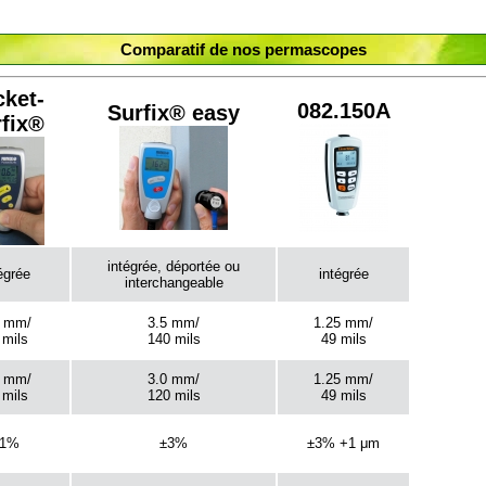
Comparatif de nos permascopes
ket-
082.150A
Surfix® easy
fix®
intégrée, déportée ou
égrée
intégrée
interchangeable
5 mm/
3.5 mm/
1.25 mm/
 mils
140 mils
49 mils
5 mm/
3.0 mm/
1.25 mm/
 mils
120 mils
49 mils
±1%
±3%
±3% +1 μm