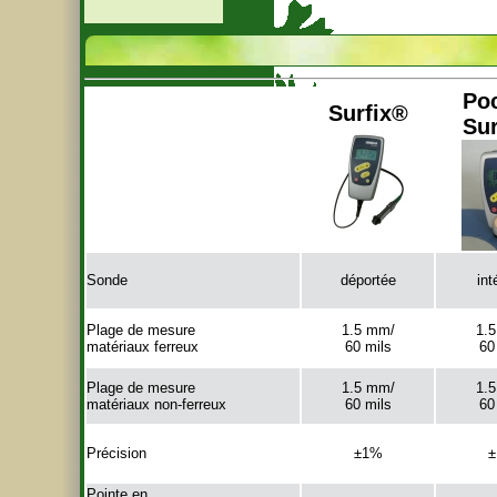
Poc
Surfix®
Sur
Sonde
déportée
int
Plage de mesure
1.5 mm/
1.
matériaux ferreux
60 mils
60
Plage de mesure
1.5 mm/
1.
matériaux non-ferreux
60 mils
60
Précision
±1%
Pointe en