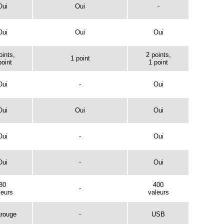
Oui
Oui
-
Oui
Oui
Oui
oints,
2 points,
1 point
point
1 point
Oui
-
Oui
Oui
Oui
Oui
Oui
-
Oui
Oui
-
Oui
80
400
-
leurs
valeurs
arouge
-
USB