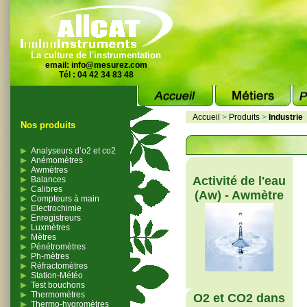
La culture de l'instrumentation
email:
info@mesurez.com
Tél : 04 42 34 83 48
Accueil
>
Produits
>
Industrie
Nos produits
Analyseurs d’o2 et co2
Anémomètres
Awmètres
Activité de l'eau
Balances
Calibres
(Aw) - Awmètre
Compteurs à main
Electrochimie
Enregistreurs
Luxmètres
Mètres
Pénétromètres
Ph-mètres
Réfractomètres
Station-Météo
Test bouchons
Thermomètres
O2 et CO2 dans
Thermo-hygromètres