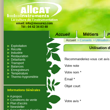
La culture de l'instrumentation
email:
info@mesurez.com
Tél : 04 42 34 83 48
Accueil
>
Conseils
>
Utilisatio
Exploitation
Utilisation 
Récolte
Industrie
Restauration
Recommanderiez-vous cet avis
Détaillants
Transport
Votre note
Balances
Enregistreurs
Votre nom *
Température
Thermo-hygromètrie
Email *
Objet court
Informations Générales
A propos
Conditions de vente
Votre avis *
Plan d'accès
Newsletter