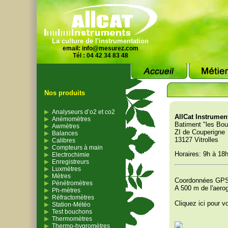
La culture de l'instrumentation
email:
info@mesurez.com
Tél : 04 42 34 83 48
Nos produits
Analyseurs d’o2 et co2
AllCat Instrumen
Anémomètres
Batiment "les Bou
Awmètres
ZI de Couperigne
Balances
13127 Vitrolles
Calibres
Compteurs à main
Horaires: 9h à 18h
Electrochimie
Enregistreurs
Luxmètres
Mètres
Coordonnées GPS: 
Pénétromètres
A 500 m de l'aero
Ph-mètres
Réfractomètres
Cliquez ici pour vo
Station-Météo
Test bouchons
Thermomètres
Thermo-hygromètres