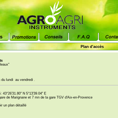
Plan d'accès
ts
leaux"
 du lundi au vendredi .
43°26'31.80'' N 5°13'39.04'' E
gare de Marignane et 7 mn de la gare TGV d'Aix-en-Provence
ir un plan détaillé