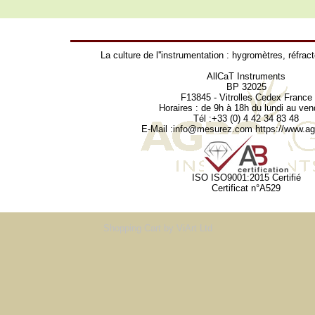
La culture de l''instrumentation :
hygromètres
,
réfrac
AllCaT Instruments
BP 32025
F13845 - Vitrolles Cedex France
Horaires : de 9h à 18h du lundi au ven
Tél :+33 (0) 4 42 34 83 48
E-Mail :
info@mesurez.com
https://www.agr
ISO ISO9001:2015 Certifié
Certificat n°A529
Shopping Cart
by ViArt Ltd