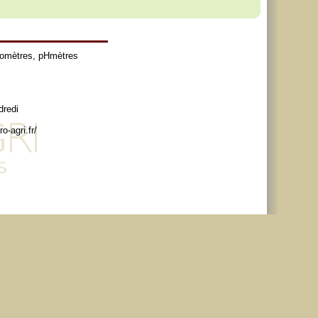
tomètres
,
pHmètres
dredi
o-agri.fr/