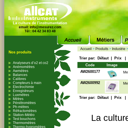
La culture de l'instrumentation
email:
info@mesurez.com
Tél : 04 42 34 83 48
Accueil
>
Produits
>
Industrie
Nos produits
Trier par:
Défaut
|
Prix
Analyseurs d’o2 et co2
Code
Image
Anémomètres
Awmètres
AW2600177
Mes
Balances
Calibres
AW2600992
Compteurs à main
Mes
Electrochimie
Enregistreurs
Luxmètres
Trier par:
Défaut
|
Prix
Mètres
Pénétromètres
Ph-mètres
Réfractomètres
Station-Météo
La cultur
Test bouchons
Thermomètres
Thermo-hygromètres