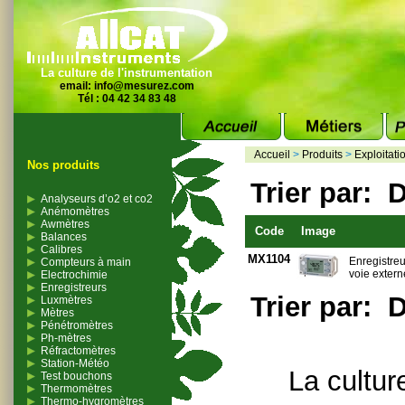
La culture de l'instrumentation
email:
info@mesurez.com
Tél : 04 42 34 83 48
Accueil
>
Produits
>
Exploitati
Nos produits
Trier par:
D
Analyseurs d’o2 et co2
Anémomètres
Awmètres
Code
Image
Balances
Calibres
MX1104
Enregistre
Compteurs à main
voie extern
Electrochimie
Enregistreurs
Trier par:
D
Luxmètres
Mètres
Pénétromètres
Ph-mètres
Réfractomètres
Station-Météo
La cultur
Test bouchons
Thermomètres
Thermo-hygromètres