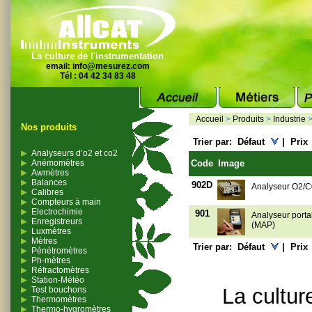
La culture de l'instrumentation
email:
info@mesurez.com
Tél : 04 42 34 83 48
Accueil
>
Produits
>
Industrie
Nos produits
Trier par:
Défaut
|
Prix
Analyseurs d’o2 et co2
Anémomètres
Code
Image
Awmètres
Balances
902D
Analyseur O2/C
Calibres
Compteurs à main
Electrochimie
901
Analyseur porta
Enregistreurs
(MAP)
Luxmètres
Mètres
Trier par:
Défaut
|
Prix
Pénétromètres
Ph-mètres
Réfractomètres
Station-Météo
La cultur
Test bouchons
Thermomètres
Thermo-hygromètres